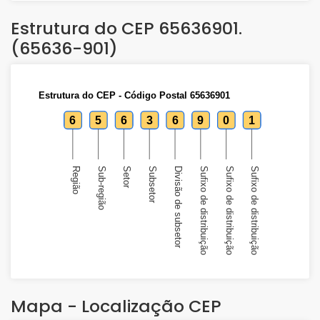
Estrutura do CEP 65636901.
(65636-901)
Estrutura do CEP - Código Postal 65636901
6
5
6
3
6
9
0
1
Região
Sub-região
Setor
Subsetor
Divisão de subsetor
Sufixo de distribuição
Sufixo de distribuição
Sufixo de distribuição
Mapa - Localização CEP