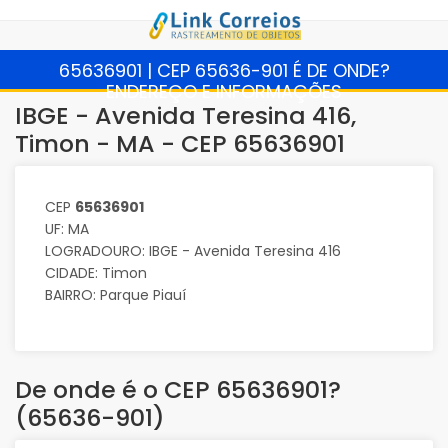
65636901 | CEP 65636-901 É DE ONDE?
ENDEREÇO E INFORMAÇÕES
IBGE - Avenida Teresina 416,
Timon - MA - CEP 65636901
CEP
65636901
UF: MA
LOGRADOURO: IBGE - Avenida Teresina 416
CIDADE: Timon
BAIRRO: Parque Piauí
De onde é o CEP 65636901?
(65636-901)