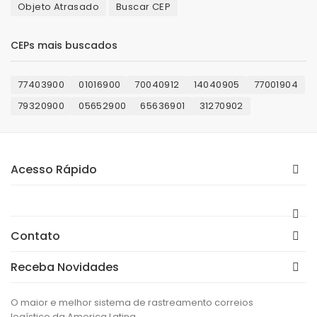
Objeto Atrasado
Buscar CEP
CEPs mais buscados
77403900
01016900
70040912
14040905
77001904
79320900
05652900
65636901
31270902
Acesso Rápido
Contato
Receba Novidades
O maior e melhor sistema de rastreamento correios
logístico da America Latina