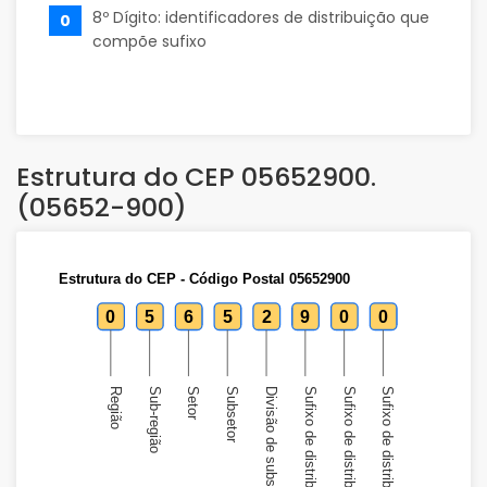
8º Dígito: identificadores de distribuição que
0
compõe sufixo
Estrutura do CEP 05652900.
(05652-900)
Estrutura do CEP - Código Postal 05652900
0
5
6
5
2
9
0
0
Região
Sub-região
Setor
Subsetor
Divisão de subsetor
Sufixo de distribuição
Sufixo de distribuição
Sufixo de distribuição